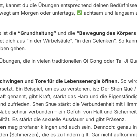
t, kannst du die Übungen entsprechend deinen Bedürfniss
wegt am Morgen oder untertags,
achtsam und langsam a
 ist die
“Grundhaltung”
und die
“Bewegung des Körpers i
et dich aus “in der Wirbelsäule”, “in den Gelenken”. So kan
eben gehen.
 Übungen, die in vielen traditionellen Qi Gong oder Tai Ji
schwingen und Tore für die Lebensenergie öffnen.
So wird
rsetzt. Ein Beispiel, um es zu verstehen, ist: Der Shén Què
aft genannt, gibt Kraft, stärkt das Hara und die Eigenständig
 und zufrieden. Shen Shue stärkt die Verbundenheit mit Himm
abelschnur verbunden – ein Gefühl von Halt und Sicherheit.
alität. Es stärkt die sexuelle Ausdauer und gibt Präsenz.
nen
mag profaner klingen und auch sein. Dennoch: genau i
en (Schmerzen), die es zu lindern gilt. Gar nicht aufkommen