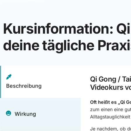
Kursinformation: Qi 
deine tägliche Prax
Qi Gong / Tai
Beschreibung
Videokurs v
O
ft heißt es „Qi G
zum einen eine gu
Wirkung
Alltagstauglichkei
Je nachdem, ob 